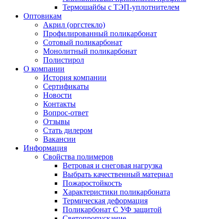
Термошайбы с ТЭП-уплотнителем
Оптовикам
Акрил (оргстекло)
Профилированный поликарбонат
Сотовый поликарбонат
Монолитный поликарбонат
Полистирол
О компании
История компании
Сертификаты
Новости
Контакты
Вопрос-ответ
Отзывы
Стать дилером
Вакансии
Информация
Свойства полимеров
Ветровая и снеговая нагрузка
Выбрать качественный материал
Пожаростойкость
Характеристики поликарбоната
Термическая деформация
Поликарбонат С УФ защитой
Светопропускание