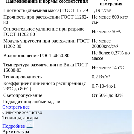
Наименование и нормы соответствия
измерения
Плотность (объемная масса) ГОСТ 15139
1,19 г/см³
Прочность при растяжении ГОСТ 11262-
Не менее 600 кгс/
80
см²
Относительное удлинение при разрыве
Не менее 50%
ГОСТ 11262-80
Модуль упругости при растяжении ГОСТ
Не менее
11262-80
20000кгс/см²
Не более 0,37% по
Водопоглощение ГОСТ 4650-80
массе
Температура размягчения по Вика ГОСТ
Не менее 145ºС
15088-83
Теплопроводность
0,2 Вт/м²
Коэффициент линейного расширения (с
0,7·10-4·к-1
23ºС до 80ºС)
Светопропускание
От 50% до 82%
Подходит под любые задачи
Смотреть все
Сельское хозяйство
Теплицы, ангары
Подробнее
Архитектура