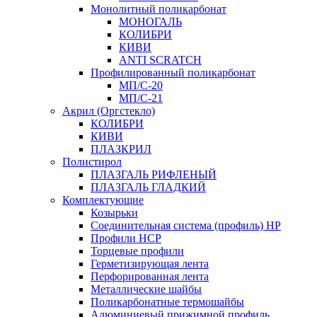
Монолитный поликарбонат
МОНОГАЛЬ
КОЛИБРИ
КИВИ
ANTI SCRATCH
Профилированный поликарбонат
МП/С-20
МП/С-21
Акрил (Оргстекло)
КОЛИБРИ
КИВИ
ПЛАЗКРИЛ
Полистирол
ПЛАЗГАЛЬ РИФЛЕНЫЙ
ПЛАЗГАЛЬ ГЛАДКИЙ
Комплектующие
Козырьки
Соединительная система (профиль) HP
Профили HCP
Торцевые профили
Герметизирующая лента
Перфорированная лента
Металлические шайбы
Поликарбонатные термошайбы
Алюминиевый прижимной профиль