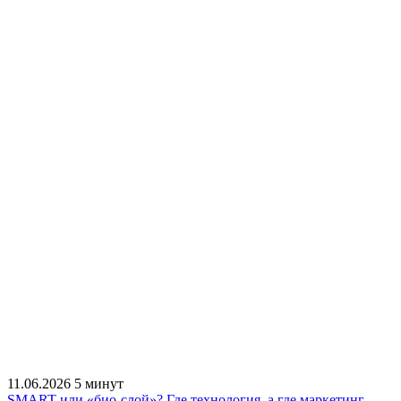
11.06.2026
5 минут
SMART или «био-слой»? Где технология, а где маркетинг