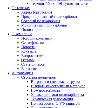
Термошайбы с ТЭП-уплотнителем
Оптовикам
Акрил (оргстекло)
Профилированный поликарбонат
Сотовый поликарбонат
Монолитный поликарбонат
Полистирол
О компании
История компании
Сертификаты
Новости
Контакты
Вопрос-ответ
Отзывы
Стать дилером
Вакансии
Информация
Свойства полимеров
Ветровая и снеговая нагрузка
Выбрать качественный материал
Пожаростойкость
Характеристики поликарбоната
Термическая деформация
Поликарбонат С УФ защитой
Светопропускание