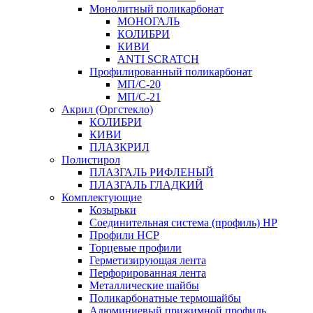
Монолитный поликарбонат
МОНОГАЛЬ
КОЛИБРИ
КИВИ
ANTI SCRATCH
Профилированный поликарбонат
МП/С-20
МП/С-21
Акрил (Оргстекло)
КОЛИБРИ
КИВИ
ПЛАЗКРИЛ
Полистирол
ПЛАЗГАЛЬ РИФЛЕНЫЙ
ПЛАЗГАЛЬ ГЛАДКИЙ
Комплектующие
Козырьки
Соединительная система (профиль) HP
Профили HCP
Торцевые профили
Герметизирующая лента
Перфорированная лента
Металлические шайбы
Поликарбонатные термошайбы
Алюминиевый прижимной профиль